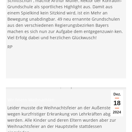
Schlittschuh“, machte Arthur Müller, Rektor der Konradin-
Grundschule als sportliches Highlight aus. Damit aus
einem Spielkind kein Sitzkind wird, ist ein Mehr an
Bewegung unabdingbar. 49 neu ernannte Grundschulen
aus den verschiedenen Regierungsbezirken Bayers
machen es sich nun zur Aufgabe dem entgegenzuwir-ken.
Viel Erfolg dabei und herzlichen Glückwusch!
RP
Dez.
Wir feiern Weihnachten
18
Leider musste die Weihnachtsfeier an der Außenstelle
2024
wegen kurzfristiger Erkrankung von Lehrkräften abgesagt
werden. Alle Kinder und deren Eltern wurden aber zur
Weihnachtsfeier an der Hauptstelle stattdessen