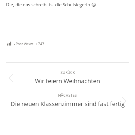
Die, die das schreibt ist die Schulsiegerin 😊.
Post Views:
747
Kommentarnavigation
ZURÜCK
Wir feiern Weihnachten
Vorheriger
Beitrag:
NÄCHSTES
Die neuen Klassenzimmer sind fast fertig
Nächster
Beitrag: