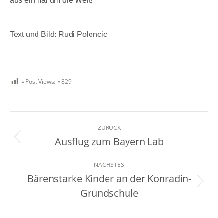
aus einmal um die Welt!
Text und Bild: Rudi Polencic
Post Views:
829
Kommentarnavigation
ZURÜCK
Ausflug zum Bayern Lab
Vorheriger
Beitrag:
NÄCHSTES
Bärenstarke Kinder an der Konradin-
Nächster
Grundschule
Beitrag: