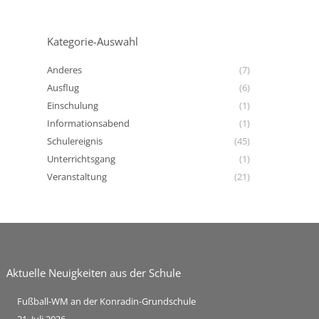
Kategorie-Auswahl
Anderes
(7)
Ausflug
(6)
Einschulung
(1)
Informationsabend
(1)
Schulereignis
(45)
Unterrichtsgang
(1)
Veranstaltung
(21)
Aktuelle Neuigkeiten aus der Schule
Fußball-WM an der Konradin-Grundschule