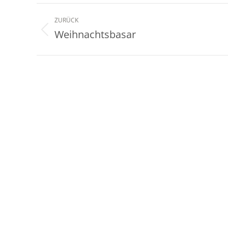
Kommentarnavigation
ZURÜCK
Weihnachtsbasar
Vorheriger
Beitrag: